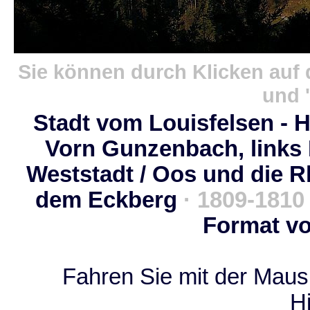
Sie können durch Klicken auf 
und '
Stadt vom Louisfelsen - H
Vorn Gunzenbach, links B
Weststadt / Oos und die R
dem Eckberg
· 1809-1810
Format vo
Fahren Sie mit der Maus 
H