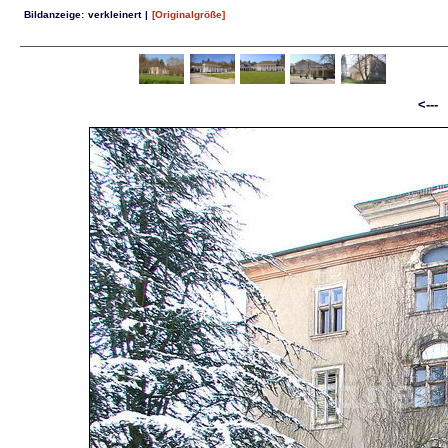
Bildanzeige:
verkleinert
|
[Originalgröße]
<