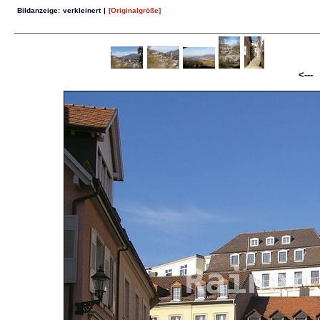
Bildanzeige:
verkleinert
|
[Originalgröße]
<