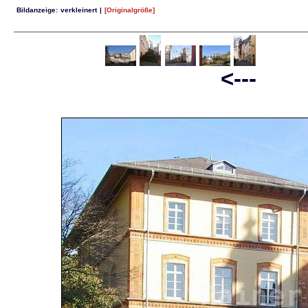
Bildanzeige:
verkleinert
|
[Originalgröße]
<--