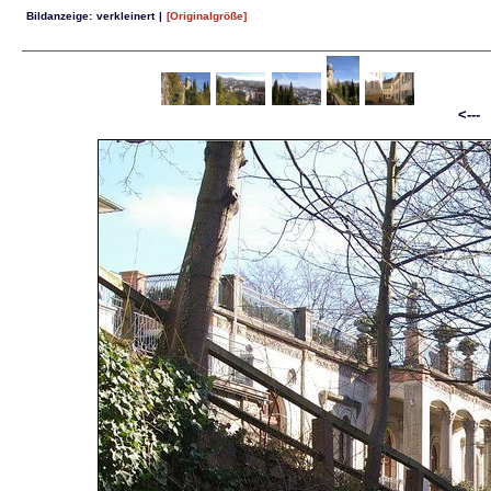
Bildanzeige:
verkleinert
|
[Originalgröße]
<