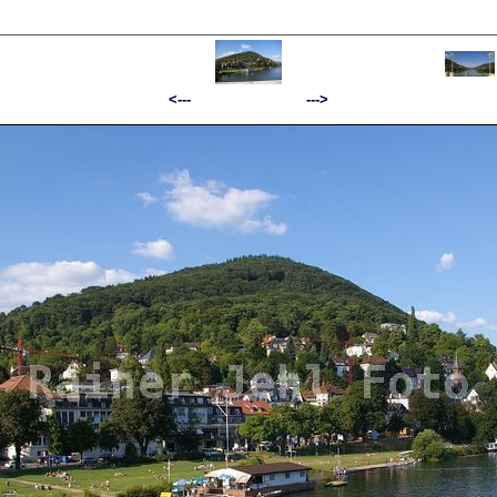
<--- --->