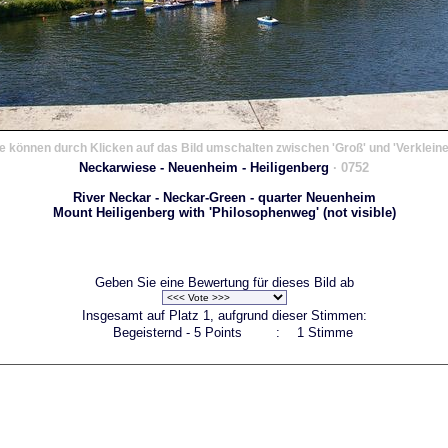
e können durch Klicken auf das Bild umschalten zwischen 'Groß' und 'Verkleine
Neckarwiese - Neuenheim - Heiligenberg
· 0752
River Neckar - Neckar-Green - quarter Neuenheim
Mount Heiligenberg with 'Philosophenweg' (not visible)
Geben Sie eine Bewertung für dieses Bild ab
Insgesamt auf Platz 1, aufgrund dieser Stimmen:
Begeisternd - 5 Points
:
1 Stimme