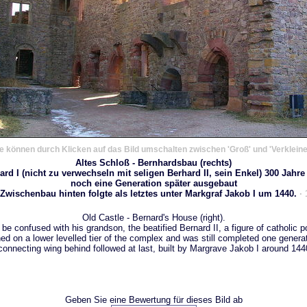
e können durch Klicken auf das Bild umschalten zwischen 'Groß' und 'Verkleine
Altes Schloß - Bernhardsbau (rechts)
rd I (nicht zu verwechseln mit seligen Berhard II, sein Enkel) 300 Jahr
noch eine Generation später ausgebaut
 Zwischenbau hinten folgte als letztes unter Markgraf Jakob I um 1440.
·
Old Castle - Bernard's House (right).
be confused with his grandson, the beatified Bernard II, a figure of catholic 
hed on a lower levelled tier of the complex and was still completed one generati
onnecting wing behind followed at last, built by Margrave Jakob I around 14
Geben Sie eine Bewertung für dieses Bild ab