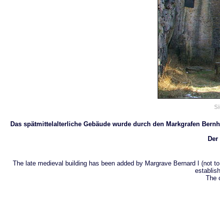
Si
Das spätmittelalterliche Gebäude wurde durch den Markgrafen Bernha
Der
The late medieval building has been added by Margrave Bernard I (not to 
establis
The c