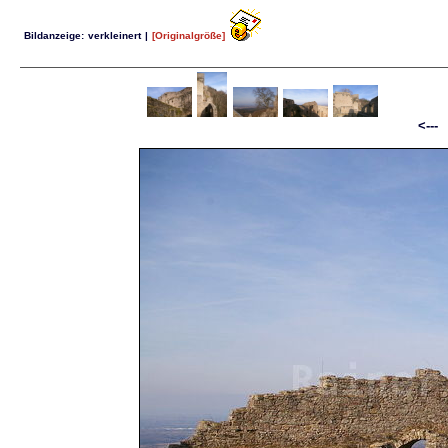
Bildanzeige:
verkleinert
|
[Originalgröße]
<