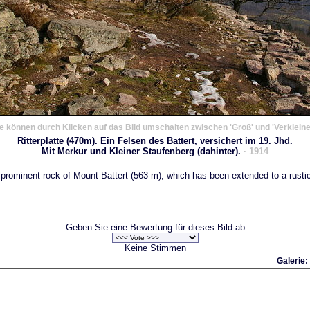
e können durch Klicken auf das Bild umschalten zwischen 'Groß' und 'Verkleine
Ritterplatte (470m). Ein Felsen des Battert, versichert im 19. Jhd.
Mit Merkur und Kleiner Staufenberg (dahinter).
· 1914
, a prominent rock of Mount Battert (563 m), which has been extended to a rustic
Geben Sie eine Bewertung für dieses Bild ab
Keine Stimmen
Galerie: