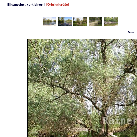
Bildanzeige:
verkleinert
|
[Originalgröße]
<