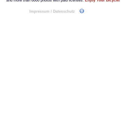
and more than 6000 photos with paid licenses:
Enjoy Your Bicycle!
Impressum / Datenschutz